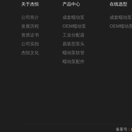
关于杰恒
产品中心
在线选型
公司简介
成套蠕动泵
成套蠕动泵
发展历程
OEM蠕动泵
OEM蠕动
资质证书
工业分配器
公司实拍
易装型泵头
杰恒文化
蠕动泵软管
蠕动泵配件
备案号：