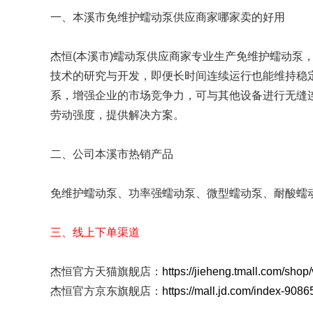
工业分配器
FZ系列
一、本溪市免维护蠕动泵供应商家哪家卖的好用
易装型泵头
单泵头单通道
杰恒(本溪市)蠕动泵供应商家专业生产免维护蠕动泵
蠕动泵软管
专用硅胶管
技术的研究与开发，即便长时间连续运行也能维持稳
系，增强企业的市场竞争力，可与其他设备进行无缝
蠕动泵配件
电子驱动调速板
劳动强度，提供解决方案。
二、公司本溪市热销产品
免维护蠕动泵、功率强蠕动泵、微型蠕动泵、耐酸蠕
三、线上下单渠道
杰恒官方天猫旗舰店：
https://jieheng.tmall.com/sho
杰恒官方京东旗舰店：
https://mall.jd.com/index-9086