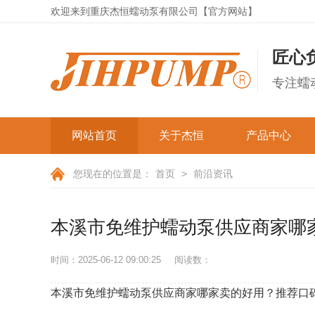
欢迎来到重庆杰恒蠕动泵有限公司【官方网站】
匠心
专注蠕
网站首页
关于杰恒
产品中心
公司简介
经济实验系列
您现在的位置是：
首页
>
前沿资讯
成套蠕动泵
发展历程
本溪市免维护蠕动泵供应商家哪
资质证书
微型蠕动泵
公司实拍
时间：2025-06-12 09:00:25
阅读数：
OEM蠕动泵
弹簧型蠕动泵
杰恒文化
本溪市免维护蠕动泵供应商家哪家卖的好用？推荐口