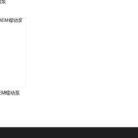
动泵
EM蠕动泵