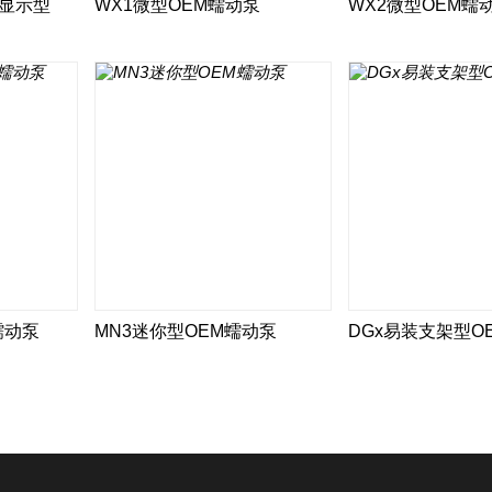
晶显示型
WX1微型OEM蠕动泵
WX2微型OEM蠕
蠕动泵
MN3迷你型OEM蠕动泵
DGx易装支架型O