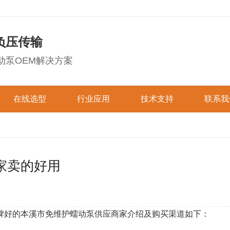
负压传输
动泵OEM解决方案
在线选型
行业应用
技术支持
联系我
成套蠕动泵选型
医疗诊断
图文技术
环保仪器
联系杰
数码显示系列
液晶显示系列
防水防尘系列
OEM蠕动泵选型
喷绘油墨
在线视频
洗涤清洗
在线留
家卖的好用
实验科研
下载中心
制药机械
加入杰
迷你型蠕动泵
快装型蠕动泵
直线型蠕动泵
工业机械
其他行业
易装型蠕动泵
碑好的本溪市免维护蠕动泵供应商家介绍及购买渠道如下：