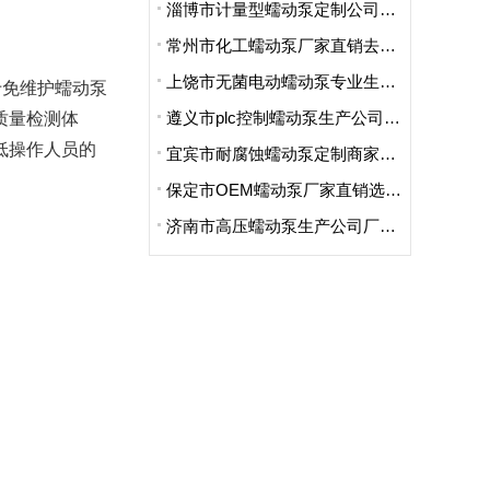
淄博市计量型蠕动泵定制公司哪家便宜
常州市化工蠕动泵厂家直销去哪家买的好
上饶市无菌电动蠕动泵专业生产厂家哪里卖的好点呢
于免维护蠕动泵
遵义市plc控制蠕动泵生产公司地址在哪里
质量检测体
低操作人员的
宜宾市耐腐蚀蠕动泵定制商家哪家好用又实惠
保定市OEM蠕动泵厂家直销选哪家
济南市高压蠕动泵生产公司厂址在哪里啊