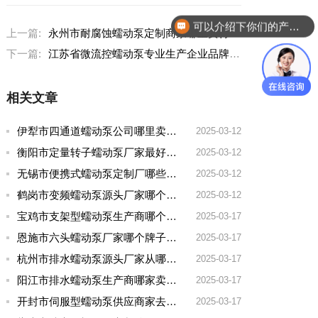
可以介绍下你们的产品么？
上一篇:
永州市耐腐蚀蠕动泵定制商家哪里卖得好用点呢
下一篇:
江苏省微流控蠕动泵专业生产企业品牌有哪些好
相关文章
伊犁市四通道蠕动泵公司哪里卖的多一点啊
2025-03-12
衡阳市定量转子蠕动泵厂家最好的品牌有哪些
2025-03-12
无锡市便携式蠕动泵定制厂哪些牌子好一点
2025-03-12
鹤岗市变频蠕动泵源头厂家哪个品牌好一点
2025-03-12
宝鸡市支架型蠕动泵生产商哪个厂家好用点呢
2025-03-17
恩施市六头蠕动泵厂家哪个牌子好用
2025-03-17
杭州市排水蠕动泵源头厂家从哪家拿货质量好
2025-03-17
阳江市排水蠕动泵生产商哪家卖的好
2025-03-17
开封市伺服型蠕动泵供应商家去哪家买好点实惠
2025-03-17