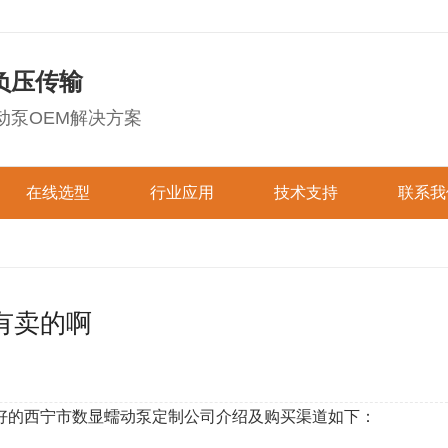
负压传输
动泵OEM解决方案
在线选型
行业应用
技术支持
联系我
成套蠕动泵选型
医疗诊断
图文技术
环保仪器
联系杰
数码显示系列
液晶显示系列
防水防尘系列
OEM蠕动泵选型
喷绘油墨
在线视频
洗涤清洗
在线留
有卖的啊
实验科研
下载中心
制药机械
加入杰
迷你型蠕动泵
快装型蠕动泵
直线型蠕动泵
工业机械
其他行业
易装型蠕动泵
好的西宁市数显蠕动泵定制公司介绍及购买渠道如下：