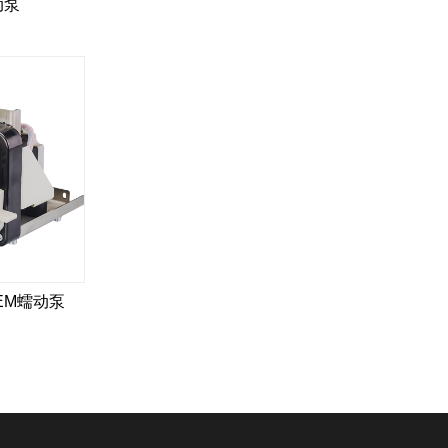
动泵
EM蠕动泵