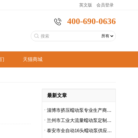
英文版
会员登录
400-690-0636
们
天猫商城
恒
分析仪器
工业型蠕动泵
手持采样泵
言
食品饮料
最新文章
恒
智能家电
支架型蠕动泵
标准型蠕动泵
淄博市挤压蠕动泵专业生产商哪里卖的好用啊
兰州市工业大流量蠕动泵定制厂哪家便宜
泰安市全自动16头蠕动泵供应商排名前十有哪些