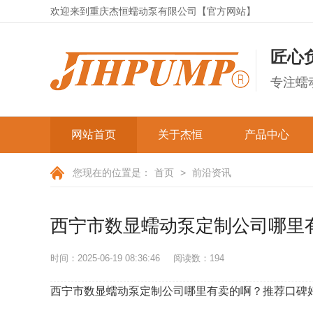
欢迎来到重庆杰恒蠕动泵有限公司【官方网站】
匠心
专注蠕
网站首页
关于杰恒
产品中心
公司简介
经济实验系列
您现在的位置是：
首页
>
前沿资讯
成套蠕动泵
发展历程
西宁市数显蠕动泵定制公司哪里
资质证书
微型蠕动泵
公司实拍
时间：2025-06-19 08:36:46
阅读数：
194
OEM蠕动泵
弹簧型蠕动泵
杰恒文化
西宁市数显蠕动泵定制公司哪里有卖的啊？推荐口碑