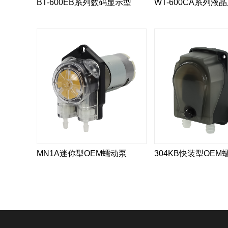
BT-600EB系列数码显示型
WT-600CA系列液
MN1A迷你型OEM蠕动泵
304KB快装型OEM