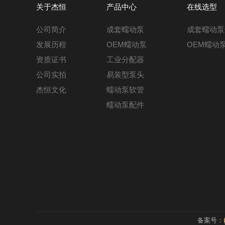
关于杰恒
产品中心
在线选型
公司简介
成套蠕动泵
成套蠕动泵
发展历程
OEM蠕动泵
OEM蠕动
资质证书
工业分配器
公司实拍
易装型泵头
杰恒文化
蠕动泵软管
蠕动泵配件
备案号：