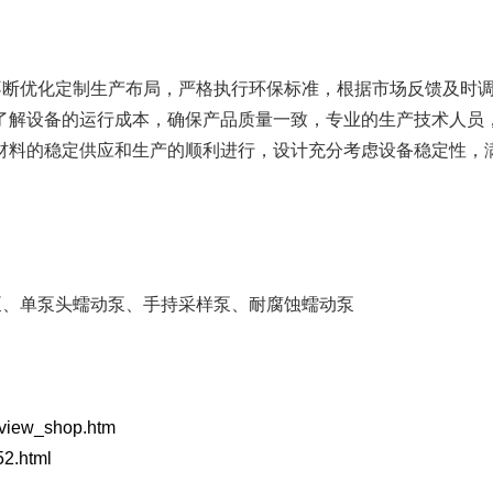
FB系列
单泵头多通道
不断优化定制生产布局，严格执行环保标准，根据市场反馈及时
进口软管
了解设备的运行成本，确保产品质量一致，专业的生产技术人员
材料的稳定供应和生产的顺利进行，设计充分考虑设备稳定性，
蠕动泵配套件
泵、单泵头蠕动泵、手持采样泵、耐腐蚀蠕动泵
p/view_shop.htm
52.html