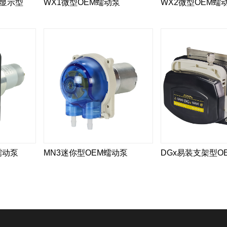
晶显示型
WX1微型OEM蠕动泵
WX2微型OEM蠕
蠕动泵
MN3迷你型OEM蠕动泵
DGx易装支架型O