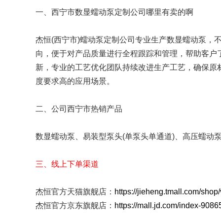
工业分配器
FZ系列
一、西宁市数显蠕动泵定制公司哪里有卖的啊
易装型泵头
单泵头单通道
杰恒(西宁市)蠕动泵定制公司专业生产数显蠕动泵，
蠕动泵软管
专用硅胶管
向，便于对产品质量进行全程跟踪和管理，帮助客户
新，专业的工艺优化团队持续改进生产工艺，确保原
蠕动泵配件
电子驱动调速板
度要求高的应用场景。
二、公司西宁市热销产品
数显蠕动泵、易装型泵头(单泵头单通道)、高压蠕动
三、线上下单渠道
杰恒官方天猫旗舰店：
https://jieheng.tmall.com/sho
杰恒官方京东旗舰店：
https://mall.jd.com/index-9086