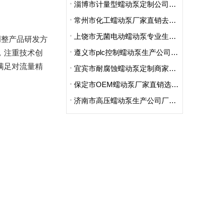
淄博市计量型蠕动泵定制公司哪家便宜
常州市化工蠕动泵厂家直销去哪家买的好
上饶市无菌电动蠕动泵专业生产厂家哪里卖的好点呢
调整产品研发方
遵义市plc控制蠕动泵生产公司地址在哪里
，注重技术创
满足对流量精
宜宾市耐腐蚀蠕动泵定制商家哪家好用又实惠
保定市OEM蠕动泵厂家直销选哪家
济南市高压蠕动泵生产公司厂址在哪里啊