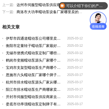
上一篇:
达州市伺服型蠕动泵供应商家哪家的好用
可以介绍下你们的产品么？
你们是怎么收费的呢？
下一篇:
商洛市大功率蠕动泵设备厂家哪里卖的好点
相关文章
伊犁市四通道蠕动泵公司哪里卖的多一点啊
2025-03-12
衡阳市定量转子蠕动泵厂家最好的品牌有哪些
2025-03-12
无锡市便携式蠕动泵定制厂哪些牌子好一点
2025-03-12
鹤岗市变频蠕动泵源头厂家哪个品牌好一点
2025-03-12
宝鸡市支架型蠕动泵生产商哪个厂家好用点呢
2025-03-17
恩施市六头蠕动泵厂家哪个牌子好用
2025-03-17
杭州市排水蠕动泵源头厂家从哪家拿货质量好
2025-03-17
阳江市排水蠕动泵生产商哪家卖的好
2025-03-17
开封市伺服型蠕动泵供应商家去哪家买好点实惠
2025-03-17
娄底市功率强蠕动泵定制牌子有哪些好
2025-03-17