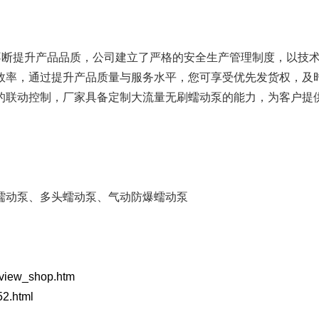
FB系列
单泵头多通道
不断提升产品品质，公司建立了严格的安全生产管理制度，以技
进口软管
效率，通过提升产品质量与服务水平，您可享受优先发货权，及
的联动控制，厂家具备定制大流量无刷蠕动泵的能力，为客户提
蠕动泵配套件
蠕动泵、多头蠕动泵、气动防爆蠕动泵
p/view_shop.htm
52.html