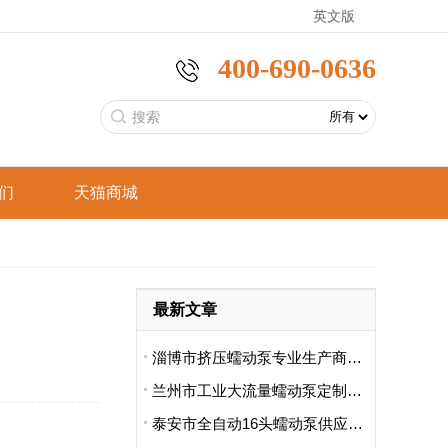
英文版
400-690-0636
们
天猫商城
恒
分析仪器
工业型蠕动泵
手持采样泵
言
食品饮料
最新文章
恒
智能家电
支架型蠕动泵
标准型蠕动泵
淄博市挤压蠕动泵专业生产商哪里卖的好用啊
兰州市工业大流量蠕动泵定制厂哪家便宜
泰安市全自动16头蠕动泵供应商排名前十有哪些