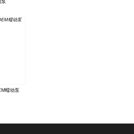
动泵
EM蠕动泵