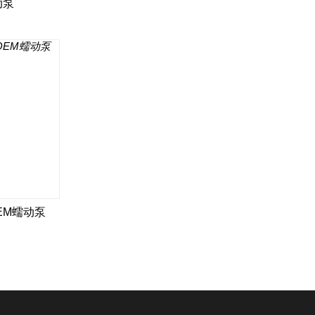
动泵
EM蠕动泵