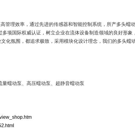
FB系列
单泵头多通道
提高管理效率，通过先进的传感器和智能控制系统，所产多头蠕
进口软管
过多项国际权威认证，树立企业在流体设备制造领域的良好形象
业文化氛围，都追求极致，采用模块化设计理念，我们的多头蠕
蠕动泵配套件
流量蠕动泵、高压蠕动泵、超静音蠕动泵
p/view_shop.htm
52.html