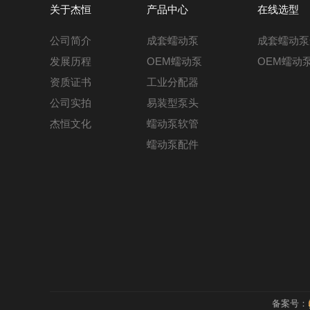
关于杰恒
产品中心
在线选型
公司简介
成套蠕动泵
成套蠕动泵
发展历程
OEM蠕动泵
OEM蠕动
资质证书
工业分配器
公司实拍
易装型泵头
杰恒文化
蠕动泵软管
蠕动泵配件
备案号：