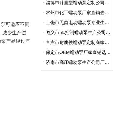
淄博市计量型蠕动泵定制公司哪家便宜
常州市化工蠕动泵厂家直销去哪家买的好
上饶市无菌电动蠕动泵专业生产厂家哪里卖的好点呢
动泵可适应不同
遵义市plc控制蠕动泵生产公司地址在哪里
，减少生产过
动泵产品经过严
宜宾市耐腐蚀蠕动泵定制商家哪家好用又实惠
保定市OEM蠕动泵厂家直销选哪家
济南市高压蠕动泵生产公司厂址在哪里啊