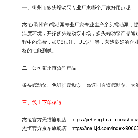
工业分配器
FZ系列
一、衢州市多头蠕动泵专业厂家哪个厂家好用点呢
易装型泵头
单泵头单通道
杰恒(衢州市)蠕动泵专业厂家专业生产多头蠕动泵，
蠕动泵软管
专用硅胶管
温度环境，开拓多头蠕动泵市场，多头蠕动泵产品通
程中的浪费，如CE认证、UL认证等，营造良好的企
蠕动泵配件
电子驱动调速板
格的性能测试。
二、公司衢州市热销产品
多头蠕动泵、免维护蠕动泵、高速四通道蠕动泵、大
三、线上下单渠道
杰恒官方天猫旗舰店：
https://jieheng.tmall.com/sho
杰恒官方京东旗舰店：
https://mall.jd.com/index-9086