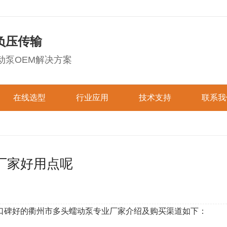
负压传输
动泵OEM解决方案
在线选型
行业应用
技术支持
联系我
成套蠕动泵选型
医疗诊断
图文技术
环保仪器
联系杰
数码显示系列
液晶显示系列
防水防尘系列
OEM蠕动泵选型
喷绘油墨
在线视频
洗涤清洗
在线留
厂家好用点呢
实验科研
下载中心
制药机械
加入杰
迷你型蠕动泵
快装型蠕动泵
直线型蠕动泵
工业机械
其他行业
易装型蠕动泵
口碑好的衢州市多头蠕动泵专业厂家介绍及购买渠道如下：