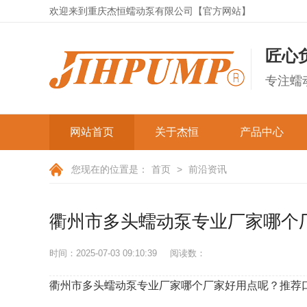
欢迎来到重庆杰恒蠕动泵有限公司【官方网站】
匠心
专注蠕
网站首页
关于杰恒
产品中心
公司简介
经济实验系列
您现在的位置是：
首页
>
前沿资讯
成套蠕动泵
发展历程
衢州市多头蠕动泵专业厂家哪个
资质证书
微型蠕动泵
公司实拍
时间：2025-07-03 09:10:39
阅读数：
OEM蠕动泵
弹簧型蠕动泵
杰恒文化
衢州市多头蠕动泵专业厂家哪个厂家好用点呢？推荐