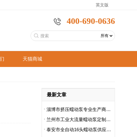
英文版
400-690-0636
们
天猫商城
恒
分析仪器
工业型蠕动泵
手持采样泵
言
食品饮料
最新文章
恒
智能家电
支架型蠕动泵
标准型蠕动泵
淄博市挤压蠕动泵专业生产商哪里卖的好用啊
兰州市工业大流量蠕动泵定制厂哪家便宜
泰安市全自动16头蠕动泵供应商排名前十有哪些