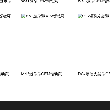
晶显示型
WX1微型OEM蠕动泵
WX2微型OEM蠕
蠕动泵
MN3迷你型OEM蠕动泵
DGx易装支架型O