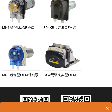
MN1A迷你型OEM蠕动泵
304KB快装型OEM蠕动泵
MN3迷你型OEM蠕动泵
DGx易装支架型OEM蠕动泵
×