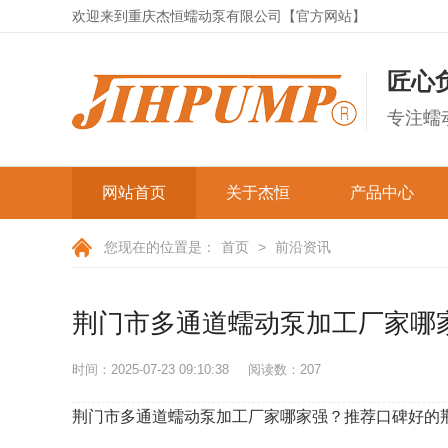
欢迎来到重庆杰恒蠕动泵有限公司【官方网站】
匠心
专注蠕
网站首页
关于杰恒
产品中心
公司简介
经济实验系列
您现在的位置是：
首页
>
前沿资讯
成套蠕动泵
发展历程
荆门市多通道蠕动泵加工厂家哪
资质证书
微型蠕动泵
公司实拍
时间：2025-07-23 09:10:38
阅读数：
207
OEM蠕动泵
弹簧型蠕动泵
杰恒文化
荆门市多通道蠕动泵加工厂家哪家强？推荐口碑好的