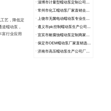
淄博市计量型蠕动泵定制公司哪家便宜
常州市化工蠕动泵厂家直销去哪家买的好
上饶市无菌电动蠕动泵专业生产厂家哪里卖的好点呢
试工艺，降低定
遵义市plc控制蠕动泵生产公司地址在哪里
通道蠕动泵，
丰富行业应用
宜宾市耐腐蚀蠕动泵定制商家哪家好用又实惠
保定市OEM蠕动泵厂家直销选哪家
济南市高压蠕动泵生产公司厂址在哪里啊