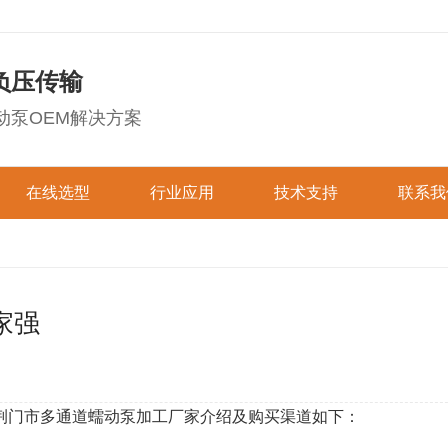
负压传输
动泵OEM解决方案
在线选型
行业应用
技术支持
联系我
成套蠕动泵选型
医疗诊断
图文技术
环保仪器
联系杰
数码显示系列
液晶显示系列
防水防尘系列
OEM蠕动泵选型
喷绘油墨
在线视频
洗涤清洗
在线留
家强
实验科研
下载中心
制药机械
加入杰
迷你型蠕动泵
快装型蠕动泵
直线型蠕动泵
工业机械
其他行业
易装型蠕动泵
荆门市多通道蠕动泵加工厂家介绍及购买渠道如下：