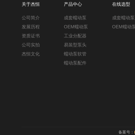
关于杰恒
产品中心
在线选型
公司简介
成套蠕动泵
成套蠕动泵
发展历程
OEM蠕动泵
OEM蠕动
资质证书
工业分配器
公司实拍
易装型泵头
杰恒文化
蠕动泵软管
蠕动泵配件
备案号：