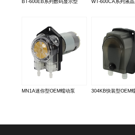
BT-600EB系列数码显示型
WT-600CA系列液
MN1A迷你型OEM蠕动泵
304KB快装型OEM