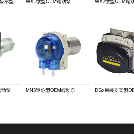
晶显示型
WX1微型OEM蠕动泵
WX2微型OEM蠕
蠕动泵
MN3迷你型OEM蠕动泵
DGx易装支架型O