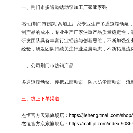
工业分配器
FZ系列
一、荆门市多通道蠕动泵加工厂家哪家强
易装型泵头
单泵头单通道
杰恒(荆门市)蠕动泵加工厂家专业生产多通道蠕动泵
蠕动泵软管
专用硅胶管
制产品的成本，专业生产厂家注重产品质量稳定性，
研发团队具备丰富行业经验与创新思维，不断加强企
蠕动泵配件
电子驱动调速板
经验，研发团队持续关注行业发展动态，不断拓展流
二、公司荆门市热销产品
多通道蠕动泵、便携式蠕动泵、防水防尘蠕动泵、流
三、线上下单渠道
杰恒官方天猫旗舰店：
https://jieheng.tmall.com/sho
杰恒官方京东旗舰店：
https://mall.jd.com/index-9086