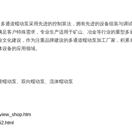
FB系列
单泵头多通道
，多通道蠕动泵采用先进的控制算法，拥有先进的设备组装与调
进口软管
满足客户特殊需求，专业生产适用于矿山、冶金等行业的重型多
业文化建设，作为注重品牌建设的多通道蠕动泵加工厂家，积累
蠕动泵配套件
体设备的应用领域。
量蠕动泵、双向蠕动泵、流体蠕动泵
p/view_shop.htm
52.html