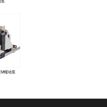
动泵
EM蠕动泵