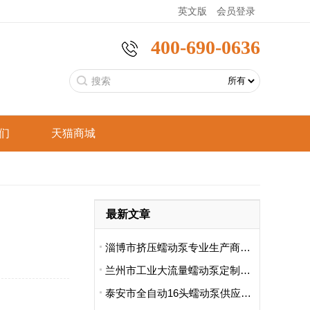
英文版
会员登录
400-690-0636
们
天猫商城
恒
分析仪器
工业型蠕动泵
手持采样泵
言
食品饮料
最新文章
恒
智能家电
支架型蠕动泵
标准型蠕动泵
淄博市挤压蠕动泵专业生产商哪里卖的好用啊
兰州市工业大流量蠕动泵定制厂哪家便宜
泰安市全自动16头蠕动泵供应商排名前十有哪些